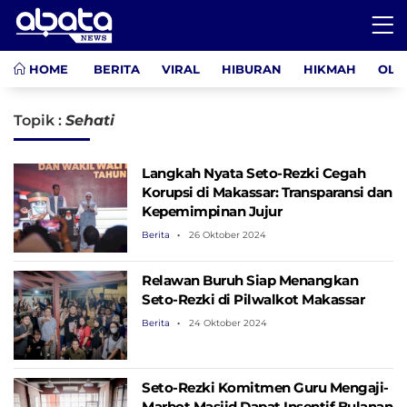
HOME
BERITA
VIRAL
HIBURAN
HIKMAH
OLA
Topik :
Sehati
Langkah Nyata Seto-Rezki Cegah
Korupsi di Makassar: Transparansi dan
Kepemimpinan Jujur
Berita
26 Oktober 2024
Relawan Buruh Siap Menangkan
Seto-Rezki di Pilwalkot Makassar
Berita
24 Oktober 2024
Seto-Rezki Komitmen Guru Mengaji-
Marbot Masjid Dapat Insentif Bulanan