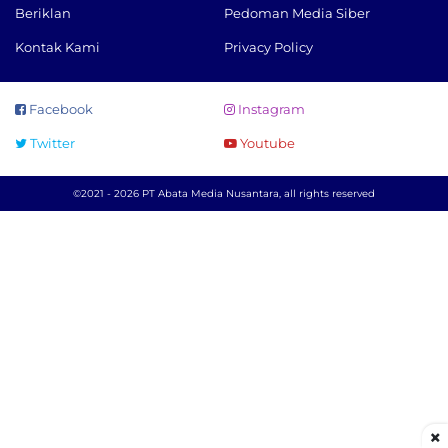
Beriklan
Pedoman Media Siber
Kontak Kami
Privacy Policy
Facebook
Instagram
Twitter
Youtube
©2021 - 2026 PT Abata Media Nusantara, all rights reserved
×