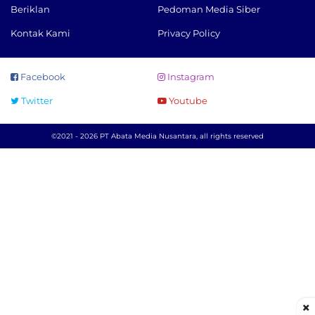
Beriklan
Pedoman Media Siber
Kontak Kami
Privacy Policy
Facebook
Instagram
Twitter
Youtube
©2021 - 2026 PT Abata Media Nusantara, all rights reserved
×