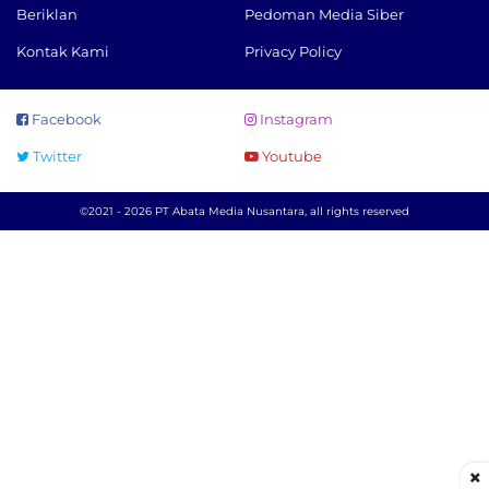
Beriklan
Pedoman Media Siber
Kontak Kami
Privacy Policy
Facebook
Instagram
Twitter
Youtube
©2021 - 2026 PT Abata Media Nusantara, all rights reserved
×