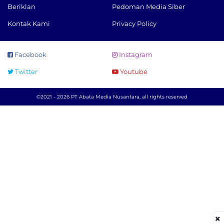
Beriklan
Pedoman Media Siber
Kontak Kami
Privacy Policy
Facebook
Instagram
Twitter
Youtube
©2021 - 2026 PT Abata Media Nusantara, all rights reserved
×