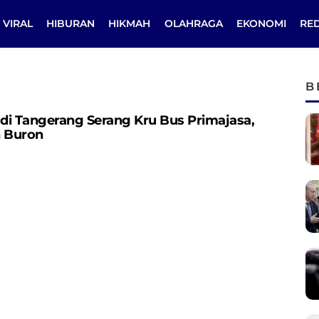
VIRAL
HIBURAN
HIKMAH
OLAHRAGA
EKONOMI
RE
B
di Tangerang Serang Kru Bus Primajasa,
h Buron