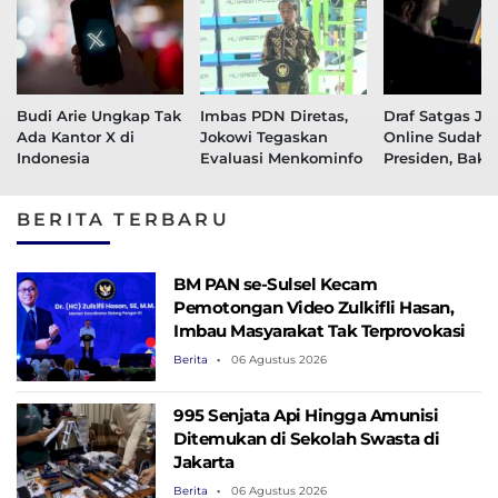
Budi Arie Ungkap Tak
Imbas PDN Diretas,
Draf Satgas Ju
Ada Kantor X di
Jokowi Tegaskan
Online Sudah d
Indonesia
Evaluasi Menkominfo
Presiden, Baka
Ditekan dalam
Dekat
BERITA TERBARU
BM PAN se-Sulsel Kecam
Pemotongan Video Zulkifli Hasan,
Imbau Masyarakat Tak Terprovokasi
Berita
06 Agustus 2026
995 Senjata Api Hingga Amunisi
Ditemukan di Sekolah Swasta di
Jakarta
Berita
06 Agustus 2026