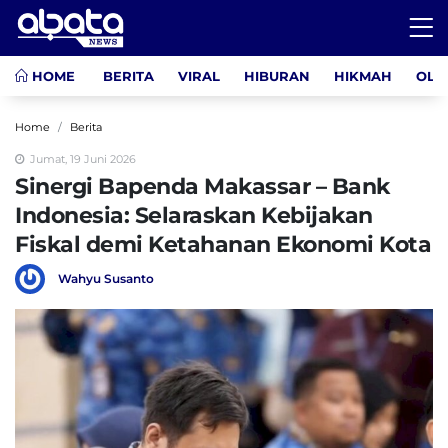
HOME
BERITA
VIRAL
HIBURAN
HIKMAH
OLA
Home
Berita
Jumat, 19 Juni 2026
Sinergi Bapenda Makassar – Bank
Indonesia: Selaraskan Kebijakan
Fiskal demi Ketahanan Ekonomi Kota
Wahyu Susanto