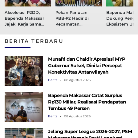
Akselerasi P2DD,
Pekan Panutan
Bapenda Maka
Bapenda Makassar
PBB‑P2 Hadir di
Dukung Pengu
Jajaki Kerja Sama
Kecamatan
Ekosistem UM
Digitalisasi Pajak
Manggala, Bapenda
Naik Kelas
Dengan BNI
Makassar Dekatkan
BERITA TERBARU
Layanan ke
Masyarakat
Munafri dan Chaidir Apresiasi MYP
Gubernur Sulsel, Dinilai Percepat
Konektivitas Antarwilayah
Berita
08 Agustus 2026
Bapenda Makassar Catat Surplus
Rp130 ​​Miliar, Realisasi Pendapatan
Tembus 49 Persen
Berita
08 Agustus 2026
Jelang Super League 2026-2027, PSM
Makassar Hampir Pasti Lengkapi