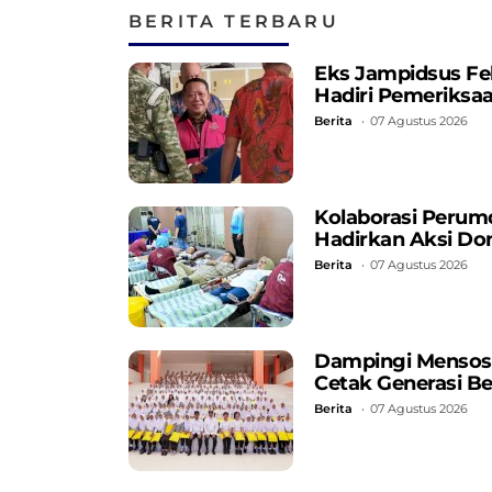
Prabowo
BERITA TERBARU
Eks Jampidsus Fe
Hadiri Pemeriksa
Berita
07 Agustus 2026
Kolaborasi Perum
Hadirkan Aksi Do
Berita
07 Agustus 2026
Dampingi Mensos, 
Cetak Generasi B
Berita
07 Agustus 2026