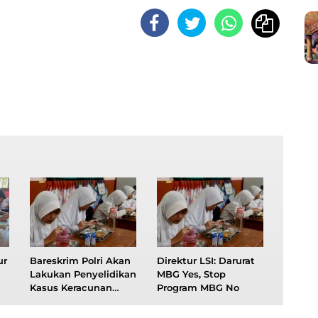
ur
Bareskrim Polri Akan
Direktur LSI: Darurat
Lakukan Penyelidikan
MBG Yes, Stop
Kasus Keracunan
Program MBG No
MBG di Sejumlah
Daerah