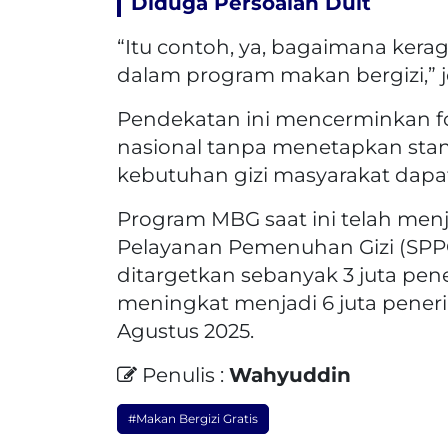
Diduga Persoalan Duit
“Itu contoh, ya, bagaimana ker
dalam program makan bergizi,” j
Pendekatan ini mencerminkan fo
nasional tanpa menetapkan sta
kebutuhan gizi masyarakat dapat
Program MBG saat ini telah men
Pelayanan Pemenuhan Gizi (SPPG)
ditargetkan sebanyak 3 juta pe
meningkat menjadi 6 juta pener
Agustus 2025.
Penulis :
Wahyuddin
#Makan Bergizi Gratis