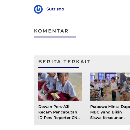
Sutrisno
KOMENTAR
BERITA TERKAIT
Dewan Pers-AJI
Prabowo Minta Dap
Kecam Pencabutan
MBG yang Bikin
ID Pers Reporter CNN
Siswa Keracunan
yang Tanyakan
Ditutup Sementara
Keracunan MBG ke