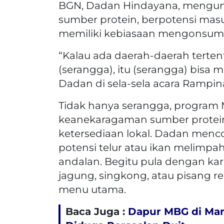
BGN, Dadan Hindayana, mengun
sumber protein, berpotensi ma
memiliki kebiasaan mengonsums
“Kalau ada daerah-daerah terten
(serangga), itu (serangga) bisa m
Dadan di sela-sela acara Rampina
Tidak hanya serangga, progra
keanekaragaman sumber protein
ketersediaan lokal. Dadan men
potensi telur atau ikan melimp
andalan. Begitu pula dengan kar
jagung, singkong, atau pisang 
menu utama.
Baca Juga :
Dapur MBG di Man