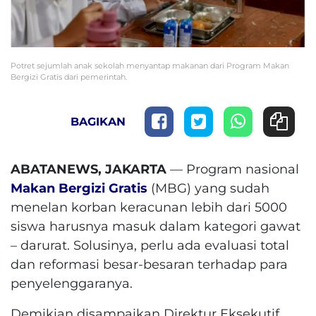
Potret sejumlah anak sekolah menyantap makanan dari Program Makan
Bergizi Gratis dari pemerintah.
BAGIKAN
ABATANEWS, JAKARTA
— Program nasional
Makan Bergizi Gratis
(MBG) yang sudah
menelan korban keracunan lebih dari 5000
siswa harusnya masuk dalam kategori gawat
– darurat. Solusinya, perlu ada evaluasi total
dan reformasi besar-besaran terhadap para
penyelenggaranya.
Demikian disampaikan Direktur Eksekutif