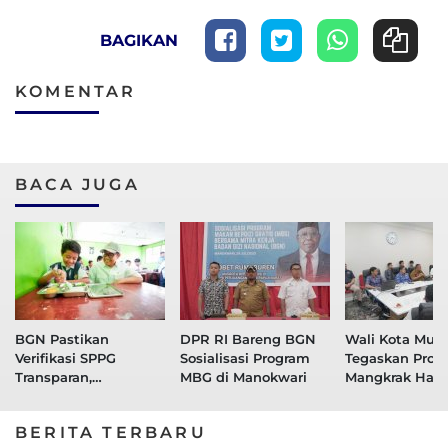
BAGIKAN
KOMENTAR
BACA JUGA
BGN Pastikan
DPR RI Bareng BGN
Wali Kota Muna
Verifikasi SPPG
Sosialisasi Program
Tegaskan Proy
Transparan,
MBG di Manokwari
Mangkrak Harus
Utamakan
Legalitas Beba
Rekrutmen Pekerja
Hukum Sebel
BERITA TERBARU
Lokal Miskin Ekstrem
Dilanjutkan