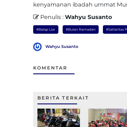
kenyamanan ibadah ummat Musl
Penulis :
Wahyu Susanto
#Balap Liar
#Bulan Ramadan
#Satlantas 
Wahyu Susanto
KOMENTAR
BERITA TERKAIT