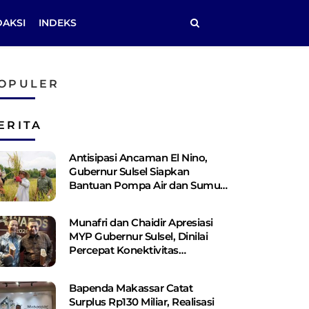
DAKSI
INDEKS
OPULER
ERITA
Antisipasi Ancaman El Nino,
Gubernur Sulsel Siapkan
Bantuan Pompa Air dan Sumur
Bor Bagi Lahan Pertanian
Munafri dan Chaidir Apresiasi
MYP Gubernur Sulsel, Dinilai
Percepat Konektivitas
Antarwilayah
Bapenda Makassar Catat
Surplus Rp130 ​​Miliar, Realisasi