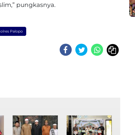
im,” pungkasnya.
Polres Palopo