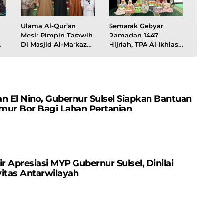
Ulama Al-Qur’an
Semarak Gebyar
Mesir Pimpin Tarawih
Ramadan 1447
Di Masjid Al-Markaz
Hijriah, TPA Al Ikhlas
Makassar
Bentuk Generasi
Cinta Al-Qur’an
n El Nino, Gubernur Sulsel Siapkan Bantuan
mur Bor Bagi Lahan Pertanian
r Apresiasi MYP Gubernur Sulsel, Dinilai
itas Antarwilayah