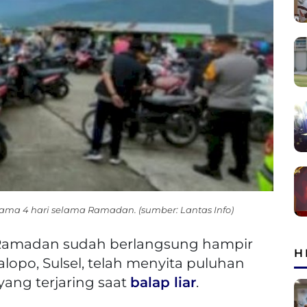
elama 4 hari selama Ramadan. (sumber: Lantas Info)
 Ramadan sudah berlangsung hampir
H
alopo, Sulsel, telah menyita puluhan
yang terjaring saat
balap liar
.