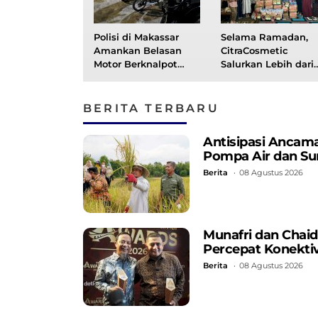
Polisi di Makassar
Selama Ramadan,
Amankan Belasan
CitraCosmetic
Motor Berknalpot
Salurkan Lebih dari
Brong Racing
2.900 Paket Takjil
BERITA TERBARU
Antisipasi Ancama
Pompa Air dan Su
Berita
08 Agustus 2026
Munafri dan Chaidi
Percepat Konektiv
Berita
08 Agustus 2026