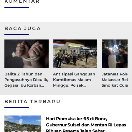
KOMENTAR
BACA JUGA
Balita 2 Tahun dan
Antisipasi Gangguan
Jatanras Polre
Pengasuhnya Diculik,
Kamtibmas Malam
Makassar Beku
Gegara Ibu Korban
Minggu, Polsek
Sindikat Curan
Terlilit Utang Arisan
Manggala Amankan
Pelaku Ditang
Online
17 Motor Knalpot
BERITA TERBARU
Brong
Hari Pramuka ke-65 di Bone,
Gubernur Sulsel dan Mentan RI Lepas
Ribuan Peserta Jalan Sehat