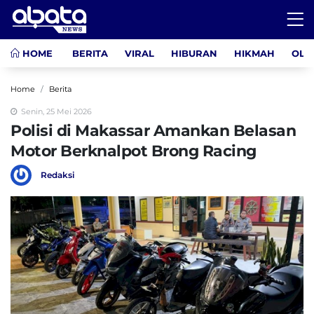
HOME
BERITA
VIRAL
HIBURAN
HIKMAH
OLA
Home
Berita
Senin, 25 Mei 2026
Polisi di Makassar Amankan Belasan
Motor Berknalpot Brong Racing
Redaksi