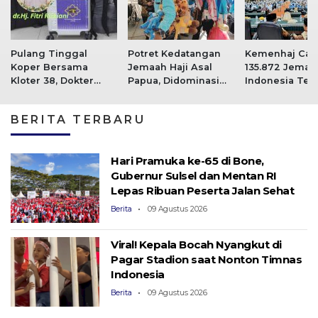
Pulang Tinggal
Potret Kedatangan
Kemenhaj Cat
Koper Bersama
Jemaah Haji Asal
135.872 Jemaah
Kloter 38, Dokter
Papua, Didominasi
Indonesia Tela
Jemaah Haji Asal
Bugis-Makassar dan
di Tanah Air
Sulawesi Tenggara
Jawa
BERITA TERBARU
Wafat di Tanah Suci
Hari Pramuka ke-65 di Bone,
Gubernur Sulsel dan Mentan RI
Lepas Ribuan Peserta Jalan Sehat
Berita
09 Agustus 2026
Viral! Kepala Bocah Nyangkut di
Pagar Stadion saat Nonton Timnas
Indonesia
Berita
09 Agustus 2026