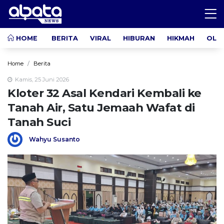
HOME
BERITA
VIRAL
HIBURAN
HIKMAH
OLA
Home
Berita
Kamis, 25 Juni 2026
Kloter 32 Asal Kendari Kembali ke
Tanah Air, Satu Jemaah Wafat di
Tanah Suci
Wahyu Susanto