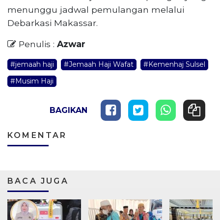
menunggu jadwal pemulangan melalui
Debarkasi Makassar.
Penulis :
Azwar
#jemaah haji
#Jemaah Haji Wafat
#Kemenhaj Sulsel
#Musim Haji
BAGIKAN
KOMENTAR
BACA JUGA