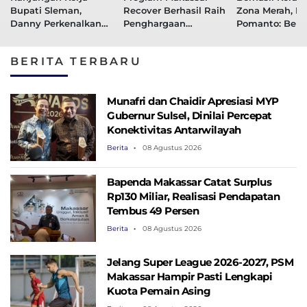
Bupati Sleman,
Recover Berhasil Raih
Zona Merah, D
Danny Perkenalkan
Penghargaan
Pomanto: Berk
Program Makassar
Indonesian Awards
Makassar Reco
Recover
2021
BERITA TERBARU
Munafri dan Chaidir Apresiasi MYP
Gubernur Sulsel, Dinilai Percepat
Konektivitas Antarwilayah
Berita
08 Agustus 2026
Bapenda Makassar Catat Surplus
Rp130 ​​Miliar, Realisasi Pendapatan
Tembus 49 Persen
Berita
08 Agustus 2026
Jelang Super League 2026-2027, PSM
Makassar Hampir Pasti Lengkapi
Kuota Pemain Asing