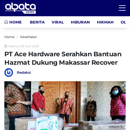
HOME
BERITA
VIRAL
HIBURAN
HIKMAH
OLA
Home
Kesehatan
Kamis, 03 Juni 2021
PT Ace Hardware Serahkan Bantuan
Hazmat Dukung Makassar Recover
Redaksi