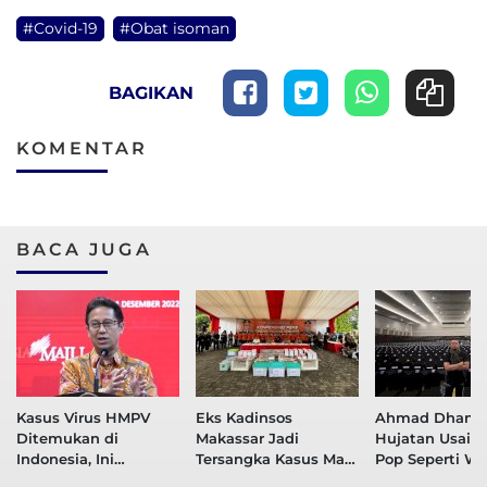
#Covid-19
#Obat isoman
BAGIKAN
KOMENTAR
BACA JUGA
Kasus Virus HMPV
Eks Kadinsos
Ahmad Dhani 
Ditemukan di
Makassar Jadi
Hujatan Usai S
Indonesia, Ini
Tersangka Kasus Mark
Pop Seperti W
Penjelasan Menkes
Up Bansos Covid-19
Covid-19