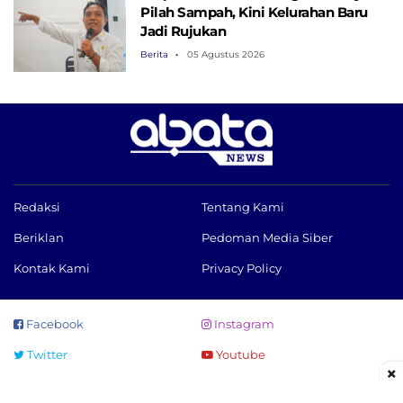
Pilah Sampah, Kini Kelurahan Baru
Jadi Rujukan
Berita
05 Agustus 2026
Redaksi
Tentang Kami
Beriklan
Pedoman Media Siber
Kontak Kami
Privacy Policy
Facebook
Instagram
Twitter
Youtube
×
©2021 - 2026 PT Abata Media Nusantara, all rights reserved