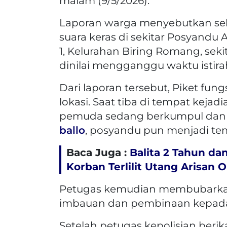
malam (9/5/2026).
Laporan warga menyebutkan s
suara keras di sekitar Posyandu
1, Kelurahan Biring Romang, sekit
dinilai mengganggu waktu istira
Dari laporan tersebut, Piket fung
lokasi. Saat tiba di tempat keja
pemuda sedang berkumpul dan pe
ballo
, posyandu pun menjadi t
Baca Juga :
Balita 2 Tahun da
Korban Terlilit Utang Arisan O
Petugas kemudian membubarkan
imbauan dan pembinaan kepada 
Setelah petugas kepolisian berik