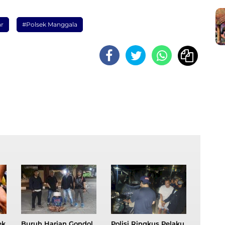
ar
#Polsek Manggala
ek
Buruh Harian Gondol
Polisi Ringkus Pelaku