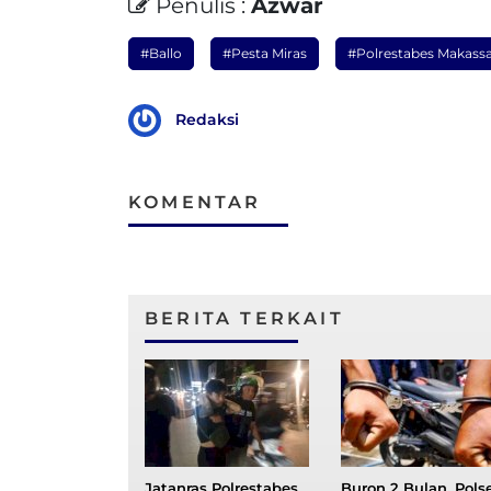
Penulis :
Azwar
#Ballo
#Pesta Miras
#Polrestabes Makass
Redaksi
KOMENTAR
BERITA TERKAIT
Jatanras Polrestabes
Buron 2 Bulan, Pols