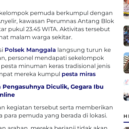
ekelompok pemuda berkumpul dengan
 Anyelir, kawasan Perumnas Antang Blok
ar pukul 23.45 WITA. Aktivitas tersebut
hat malam warga sekitar.
si
Polsek Manggala
langsung turun ke
dian, personel mendapati sekelompok
sta minuman keras tradisional jenis
empat mereka kumpul
pesta miras
n Pengasuhnya Diculik, Gegara Ibu
nline
 kegiatan tersebut serta memberikan
para pemuda yang berada di lokasi.
H
an arahan, mereka berjanji tidak akan