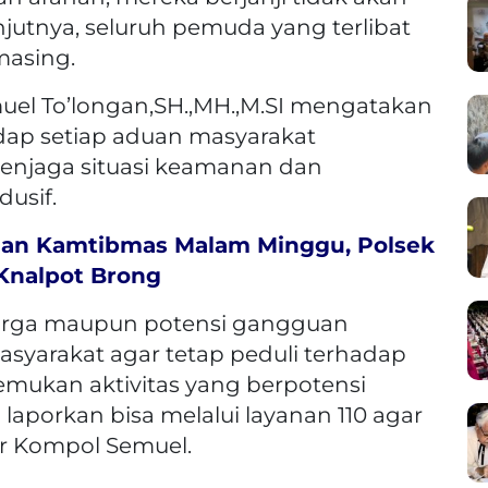
jutnya, seluruh pemuda yang terlibat
masing.
el To’longan,SH.,MH.,M.SI mengatakan
adap setiap aduan masyarakat
enjaga situasi keamanan dan
dusif.
uan Kamtibmas Malam Minggu, Polsek
Knalpot Brong
arga maupun potensi gangguan
yarakat agar tetap peduli terhadap
emukan aktivitas yang berpotensi
porkan bisa melalui layanan 110 agar
jar Kompol Semuel.