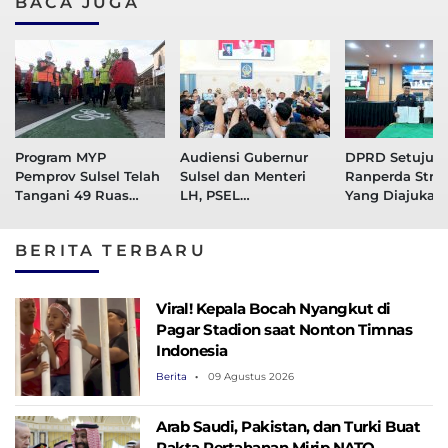
BACA JUGA
Program MYP
Audiensi Gubernur
DPRD Setujui 
Pemprov Sulsel Telah
Sulsel dan Menteri
Ranperda Strat
Tangani 49 Ruas
LH, PSEL
Yang Diajukan
Jalan, 36 Ruas Dalam
Mamminasata Siap
Pemprov Sulse
Tahap Perencanaan
Masuk Tahap Lelang
BERITA TERBARU
Ulang
Viral! Kepala Bocah Nyangkut di
Pagar Stadion saat Nonton Timnas
Indonesia
Berita
09 Agustus 2026
Arab Saudi, Pakistan, dan Turki Buat
Pakta Pertahanan Mirip NATO