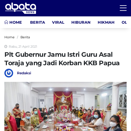
HOME
BERITA
VIRAL
HIBURAN
HIKMAH
OLA
Home
Berita
Rabu, 21 April 2021
Plt Gubernur Jamu Istri Guru Asal
Toraja yang Jadi Korban KKB Papua
Redaksi