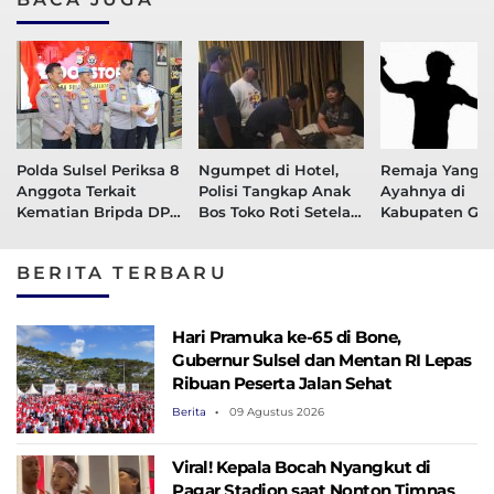
Polda Sulsel Periksa 8
Ngumpet di Hotel,
Remaja Yang A
Anggota Terkait
Polisi Tangkap Anak
Ayahnya di
Kematian Bripda DP,
Bos Toko Roti Setelah
Kabupaten Go
2 di Antaranya
Aniaya Karyawan
Diringkus Polis
Diduga Ikut Bantu
BERITA TERBARU
Pelaku
Hari Pramuka ke-65 di Bone,
Gubernur Sulsel dan Mentan RI Lepas
Ribuan Peserta Jalan Sehat
Berita
09 Agustus 2026
Viral! Kepala Bocah Nyangkut di
Pagar Stadion saat Nonton Timnas