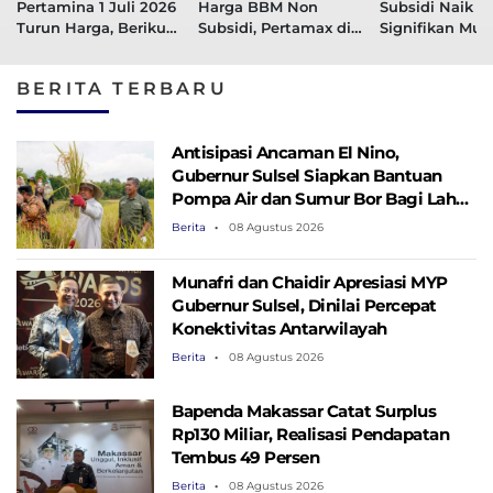
Pertamina 1 Juli 2026
Harga BBM Non
Subsidi Naik
Turun Harga, Berikut
Subsidi, Pertamax di
Signifikan Mula
Daftarnya
Makassar Tembus
2026
Rp16.650 Per 10 Juni
BERITA TERBARU
2026
Antisipasi Ancaman El Nino,
Gubernur Sulsel Siapkan Bantuan
Pompa Air dan Sumur Bor Bagi Lahan
Pertanian
Berita
08 Agustus 2026
Munafri dan Chaidir Apresiasi MYP
Gubernur Sulsel, Dinilai Percepat
Konektivitas Antarwilayah
Berita
08 Agustus 2026
Bapenda Makassar Catat Surplus
Rp130 ​​Miliar, Realisasi Pendapatan
Tembus 49 Persen
Berita
08 Agustus 2026