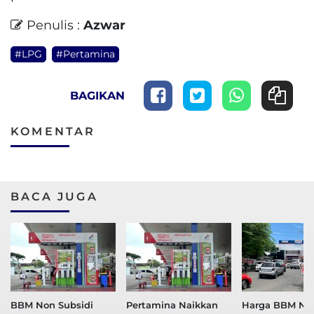
Penulis :
Azwar
#LPG
#Pertamina
BAGIKAN
KOMENTAR
BACA JUGA
BBM Non Subsidi
Pertamina Naikkan
Harga BBM No