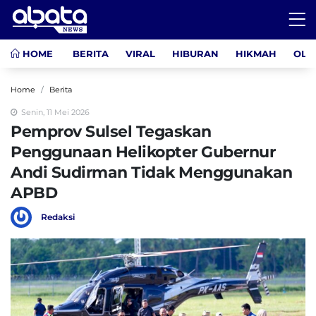
HOME
BERITA
VIRAL
HIBURAN
HIKMAH
OLA
Home
Berita
Senin, 11 Mei 2026
Pemprov Sulsel Tegaskan
Penggunaan Helikopter Gubernur
Andi Sudirman Tidak Menggunakan
APBD
Redaksi