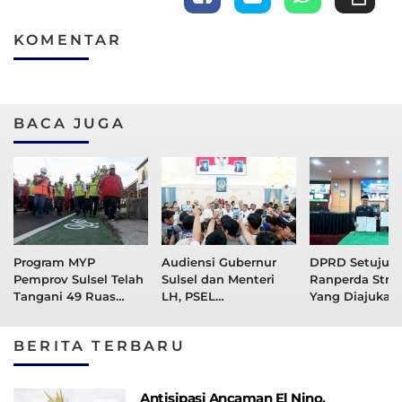
KOMENTAR
BACA JUGA
Program MYP
Audiensi Gubernur
DPRD Setujui 
Pemprov Sulsel Telah
Sulsel dan Menteri
Ranperda Strat
Tangani 49 Ruas
LH, PSEL
Yang Diajukan
Jalan, 36 Ruas Dalam
Mamminasata Siap
Pemprov Sulse
Tahap Perencanaan
Masuk Tahap Lelang
BERITA TERBARU
Ulang
Antisipasi Ancaman El Nino,