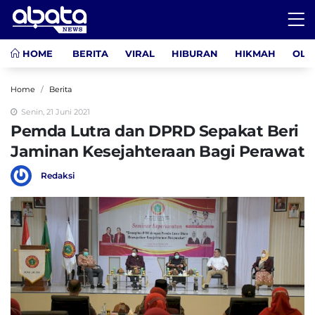
HOME
BERITA
VIRAL
HIBURAN
HIKMAH
OLA
Home
Berita
Senin, 21 Juni 2021
Pemda Lutra dan DPRD Sepakat Beri
Jaminan Kesejahteraan Bagi Perawat
Redaksi