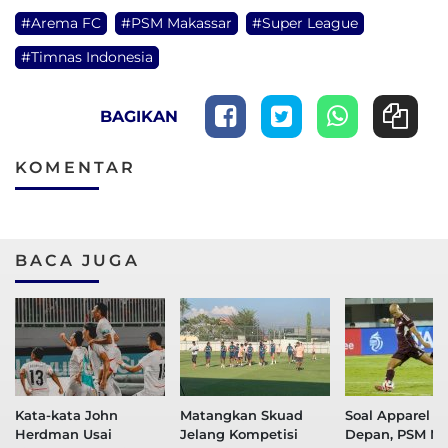
#Arema FC
#PSM Makassar
#Super League
#Timnas Indonesia
BAGIKAN
KOMENTAR
BACA JUGA
Kata-kata John
Matangkan Skuad
Soal Apparel 
Herdman Usai
Jelang Kompetisi
Depan, PSM Ma