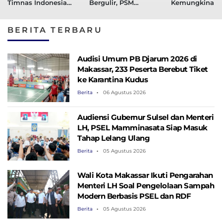
Timnas Indonesia
Bergulir, PSM
Kemungkinan 
Bantai Kamboja
Makassar Gelar TC
Gunakan Adid
dan Uji Coba di
BERITA TERBARU
Yogyakarta
Audisi Umum PB Djarum 2026 di
Makassar, 233 Peserta Berebut Tiket
ke Karantina Kudus
Berita
06 Agustus 2026
Audiensi Gubernur Sulsel dan Menteri
LH, PSEL Mamminasata Siap Masuk
Tahap Lelang Ulang
Berita
05 Agustus 2026
Wali Kota Makassar Ikuti Pengarahan
Menteri LH Soal Pengelolaan Sampah
Modern Berbasis PSEL dan RDF
Berita
05 Agustus 2026