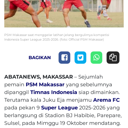
PSM Makassar saat menggelar latihan jelang bergulirnya kompetisi
Indonesia Super League 2025-2026. (foto: Official PSM Makassar)
BAGIKAN
ABATANEWS, MAKASSAR
– Sejumlah
pemain
PSM Makassar
yang sebelumnya
dipanggil
Timnas Indonesia
siap dimainkan.
Terutama kala Juku Eja menjamu
Arema FC
pada pekan 9
Super League
2025-2026 yang
berlangsung di Stadion BJ Habibie, Parepare,
Sulsel, pada Mimggu 19 Oktober mendatang.