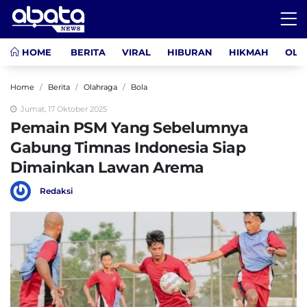
HOME
BERITA
VIRAL
HIBURAN
HIKMAH
OLA
Home
Berita
Olahraga
Bola
Jumat, 17 Oktober 2025
Pemain PSM Yang Sebelumnya
Gabung Timnas Indonesia Siap
Dimainkan Lawan Arema
Redaksi