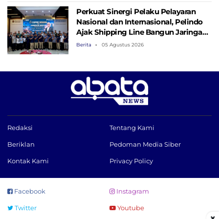
Perkuat Sinergi Pelaku Pelayaran
Nasional dan Internasional, Pelindo
Ajak Shipping Line Bangun Jaringan
Logistik Terintegrasi
Berita
05 Agustus 2026
Redaksi
Tentang Kami
Beriklan
Pedoman Media Siber
Kontak Kami
Privacy Policy
Facebook
Instagram
Twitter
Youtube
×