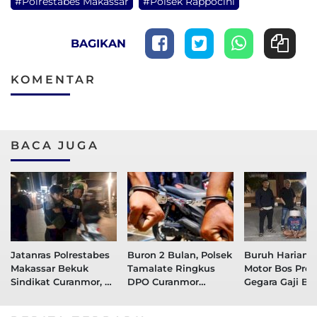
#Polrestabes Makassar
#Polsek Rappocini
BAGIKAN
KOMENTAR
BACA JUGA
Jatanras Polrestabes
Buron 2 Bulan, Polsek
Buruh Harian 
Makassar Bekuk
Tamalate Ringkus
Motor Bos Proy
Sindikat Curanmor, 4
DPO Curanmor
Gegara Gaji B
Pelaku Ditangkap
Disertai Kekerasan
Dibayar