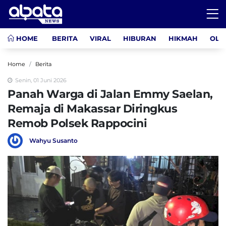
HOME
BERITA
VIRAL
HIBURAN
HIKMAH
OLA
Home
Berita
Senin, 01 Juni 2026
Panah Warga di Jalan Emmy Saelan,
Remaja di Makassar Diringkus
Remob Polsek Rappocini
Wahyu Susanto