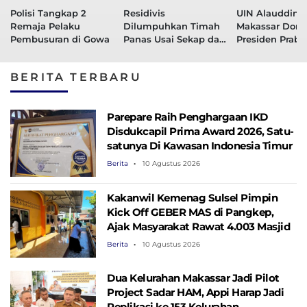
Polisi Tangkap 2
Residivis
UIN Alauddin
Remaja Pelaku
Dilumpuhkan Timah
Makassar Doro
Pembusuran di Gowa
Panas Usai Sekap dan
Presiden Prab
Cabuli Bocah 10
Jadi Pemimpin
Tahun di Gowa
Perdamaian D
BERITA TERBARU
Islam
Parepare Raih Penghargaan IKD
Disdukcapil Prima Award 2026, Satu-
satunya Di Kawasan Indonesia Timur
Berita
10 Agustus 2026
Kakanwil Kemenag Sulsel Pimpin
Kick Off GEBER MAS di Pangkep,
Ajak Masyarakat Rawat 4.003 Masjid
Berita
10 Agustus 2026
Dua Kelurahan Makassar Jadi Pilot
Project Sadar HAM, Appi Harap Jadi
Replikasi ke 153 Kelurahan