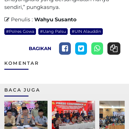
sendiri,” pungkasnya.
Penulis :
Wahyu Susanto
#Polres Gowa
#Uang Palsu
#UIN Alauddin
BAGIKAN
KOMENTAR
BACA JUGA