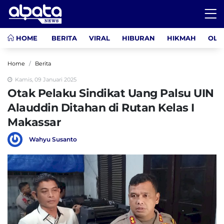
HOME
BERITA
VIRAL
HIBURAN
HIKMAH
OLA
Home
Berita
Kamis, 09 Januari 2025
Otak Pelaku Sindikat Uang Palsu UIN
Alauddin Ditahan di Rutan Kelas I
Makassar
Wahyu Susanto