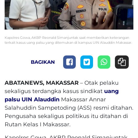
Kapolres Gowa, AKBP Reonald Simanjuntak saat memberikan keterangan
terkait kasus uang palsu yang ditemukan di kampus UIN Alauddin Makassar.
BAGIKAN
ABATANEWS, MAKASSAR
– Otak pelaku
sekaligus terdangka kasus sindikat
uang
palsu
UIN Alauddin
Makassar Annar
Salahuddin Sampetoding (ASS) resmi ditahan.
Pengusaha sekaligus politikus itu ditahan di
Rutan Kelas I Makassar.
Kapolres Gowa, AKBP Reonald Simanjuntak