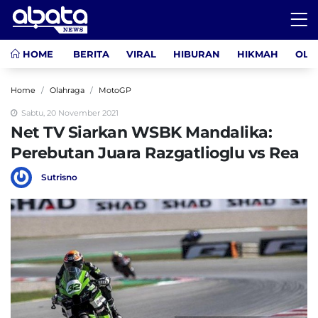
HOME
BERITA
VIRAL
HIBURAN
HIKMAH
OLA
Home
Olahraga
MotoGP
Sabtu, 20 November 2021
Net TV Siarkan WSBK Mandalika:
Perebutan Juara Razgatlioglu vs Rea
Sutrisno