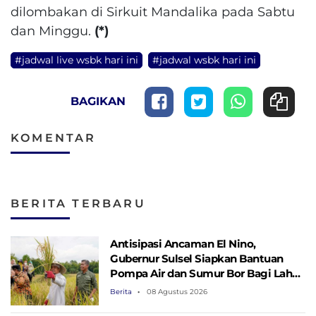
dilombakan di Sirkuit Mandalika pada Sabtu
dan Minggu.
(*)
#jadwal live wsbk hari ini
#jadwal wsbk hari ini
BAGIKAN
KOMENTAR
BERITA TERBARU
Antisipasi Ancaman El Nino,
Gubernur Sulsel Siapkan Bantuan
Pompa Air dan Sumur Bor Bagi Lahan
Pertanian
Berita
08 Agustus 2026