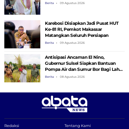
Berita
09 Agustus 2026
Karebosi Disiapkan Jadi Pusat HUT
Ke-81 RI, Pemkot Makassar
Matangkan Seluruh Persiapan
Berita
09 Agustus 2026
Antisipasi Ancaman El Nino,
Gubernur Sulsel Siapkan Bantuan
Pompa Air dan Sumur Bor Bagi Lahan
Pertanian
Berita
08 Agustus 2026
Redaksi
Tentang Kami