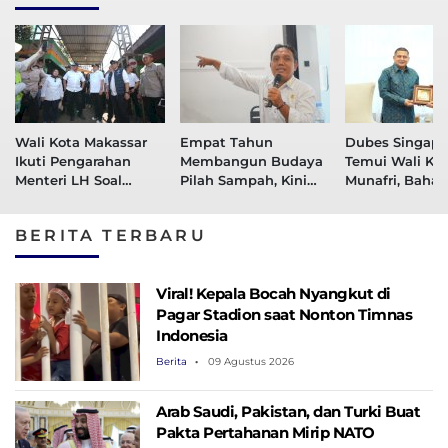
Wali Kota Makassar
Empat Tahun
Dubes Singapu
Ikuti Pengarahan
Membangun Budaya
Temui Wali Ko
Menteri LH Soal
Pilah Sampah, Kini
Munafri, Bahas
Pengelolaan Sampah
Kelurahan Baru Jadi
Kolaborasi Pel
Modern Berbasis
Rujukan
ASN hingga
BERITA TERBARU
PSEL dan RDF
Masyarakat
Viral! Kepala Bocah Nyangkut di
Pagar Stadion saat Nonton Timnas
Indonesia
Berita
09 Agustus 2026
Arab Saudi, Pakistan, dan Turki Buat
Pakta Pertahanan Mirip NATO