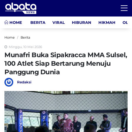
HOME
BERITA
VIRAL
HIBURAN
HIKMAH
OLA
Home
Berita
Minggu, 10 Mei 2026
Munafri Buka Sipakracca MMA Sulsel,
100 Atlet Siap Bertarung Menuju
Panggung Dunia
Redaksi