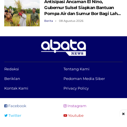
Antisipasi Ancaman El Nino,
Gubernur Sulsel Siapkan Bantuan
Pompa Air dan Sumur Bor Bagi Lahan
Pertanian
Berita
08 Agustus 2026
Redaksi
Tentang Kami
Beriklan
Pedoman Media Siber
Kontak Kami
Privacy Policy
Facebook
Instagram
×
Twitter
Youtube