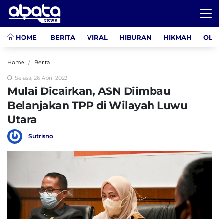
HOME
BERITA
VIRAL
HIBURAN
HIKMAH
OLA
Home
Berita
Selasa, 26 April 2022
Mulai Dicairkan, ASN Diimbau
Belanjakan TPP di Wilayah Luwu
Utara
Sutrisno