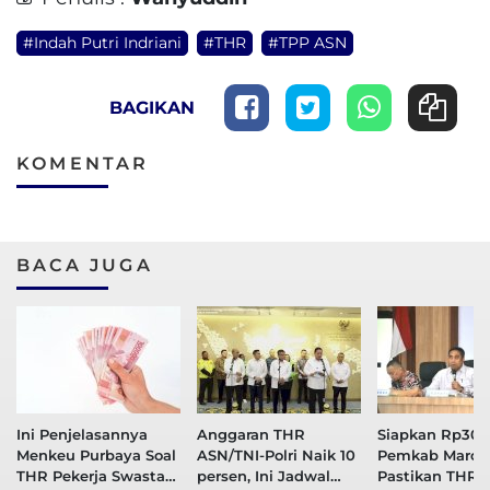
#Indah Putri Indriani
#THR
#TPP ASN
BAGIKAN
KOMENTAR
BACA JUGA
Ini Penjelasannya
Anggaran THR
Siapkan Rp30 M
Menkeu Purbaya Soal
ASN/TNI-Polri Naik 10
Pemkab Maros
THR Pekerja Swasta
persen, Ini Jadwal
Pastikan THR 