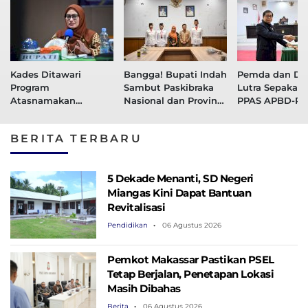
Kades Ditawari
Bangga! Bupati Indah
Pemda dan D
Program
Sambut Paskibraka
Lutra Sepakati
Atasnamakan
Nasional dan Provinsi
PPAS APBD-P 
Pejabat, Bupati
Asal Lutra
dan APBD 202
Indah: Jangan Mudah
BERITA TERBARU
Tertipu!
5 Dekade Menanti, SD Negeri
Miangas Kini Dapat Bantuan
Revitalisasi
Pendidikan
06 Agustus 2026
Pemkot Makassar Pastikan PSEL
Tetap Berjalan, Penetapan Lokasi
Masih Dibahas
Berita
06 Agustus 2026