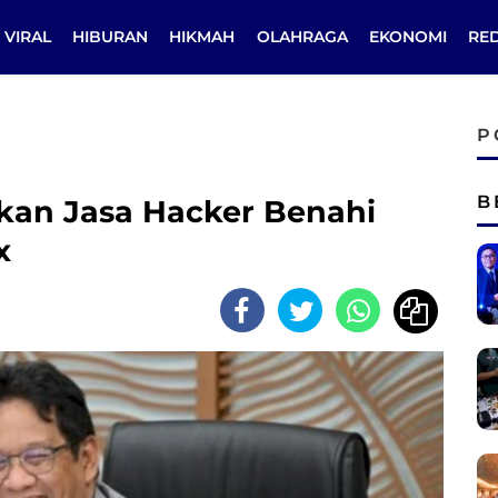
VIRAL
HIBURAN
HIKMAH
OLAHRAGA
EKONOMI
RE
P
B
an Jasa Hacker Benahi
x