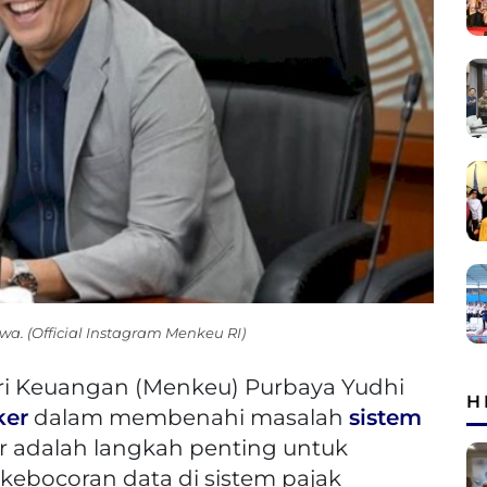
. (Official Instagram Menkeu RI)
ri Keuangan (Menkeu) Purbaya Yudhi
H
ker
dalam membenahi masalah
sistem
r adalah langkah penting untuk
 kebocoran data di sistem pajak