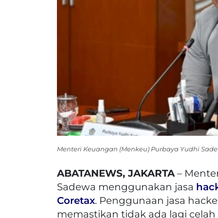
Menteri Keuangan (Menkeu) Purbaya Yudhi Sadewa
ABATANEWS, JAKARTA
– Mente
Sadewa menggunakan jasa
hac
Coretax
. Penggunaan jasa hacke
memastikan tidak ada lagi celah