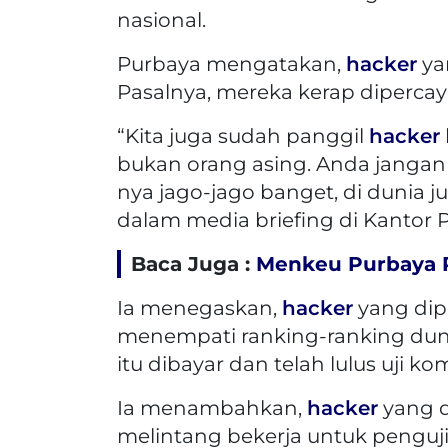
nasional.
Purbaya mengatakan,
hacker
ya
Pasalnya, mereka kerap dipercay
“Kita juga sudah panggil
hacker
bukan orang asing. Anda jangan k
nya jago-jago banget, di dunia j
dalam media briefing di Kantor 
Baca Juga :
Menkeu Purbaya P
Ia menegaskan,
hacker
yang dip
menempati ranking-ranking dun
itu dibayar dan telah lulus uji ko
Ia menambahkan,
hacker
yang d
melintang bekerja untuk penguj