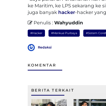
ke Maritim, ke LPS sekarang ke si
juga banyak
hacker
-hacker yang 
Penulis :
Wahyuddin
#Hacker
#Menkue Purbaya
#Sistem Core
Redaksi
KOMENTAR
BERITA TERKAIT