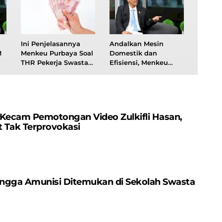
Ini Penjelasannya
Andalkan Mesin
M
Menkeu Purbaya Soal
Domestik dan
THR Pekerja Swasta
Efisiensi, Menkeu
Kena Pajak Tapi ASN
Purbaya Optimis
Tidak
Ekonomi 2026
Tembus 6%
 Kecam Pemotongan Video Zulkifli Hasan,
 Tak Terprovokasi
Hingga Amunisi Ditemukan di Sekolah Swasta