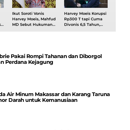
Ikut Soroti Vonis
Harvey Moeis Korupsi
Harvey Moeis, Mahfud
Rp300 T tapi Cuma
ke
MD Sebut Hukuman
Divonis 6,5 Tahun,
Terlalu Kecil
Mahfud MD: Tak Logis
brie Pakai Rompi Tahanan dan Diborgol
an Perdana Kejagung
da Air Minum Makassar dan Karang Taruna
nor Darah untuk Kemanusiaan