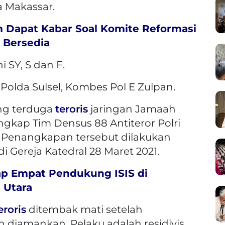
a Makassar.
Dapat Kabar Soal Komite Reformasi
 Bersedia
 SY, S dan F.
Polda Sulsel, Kombes Pol E Zulpan.
ang terduga
teroris
jaringan Jamaah
ngkap Tim Densus 88 Antiteror Polri
. Penangkapan tersebut dilakukan
i Gereja Katedral 28 Maret 2021.
p Empat Pendukung ISIS di
 Utara
eroris
ditembak mati setelah
 diamankan. Pelaku adalah residivis