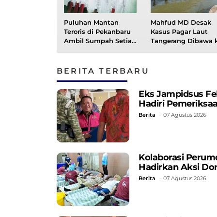
Puluhan Mantan
Mahfud MD Desak
Teroris di Pekanbaru
Kasus Pagar Laut
Ambil Sumpah Setia
Tangerang Dibawa 
NKRI
Ranah Hukum
BERITA TERBARU
Eks Jampidsus Fe
Hadiri Pemeriksa
Berita
07 Agustus 2026
Kolaborasi Perum
Hadirkan Aksi Do
Berita
07 Agustus 2026