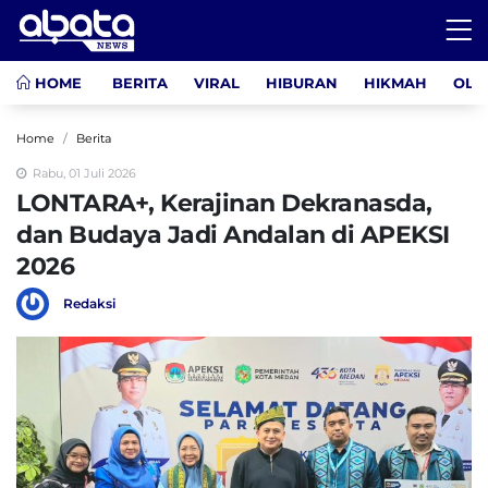
HOME
BERITA
VIRAL
HIBURAN
HIKMAH
OLA
Home
Berita
Rabu, 01 Juli 2026
LONTARA+, Kerajinan Dekranasda,
dan Budaya Jadi Andalan di APEKSI
2026
Redaksi