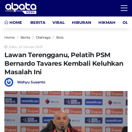
HOME
BERITA
VIRAL
HIBURAN
HIKMAH
OLA
Home
Berita
Olahraga
Bola
Rabu, 22 Januari 2025
Lawan Terengganu, Pelatih PSM
Bernardo Tavares Kembali Keluhkan
Masalah Ini
Wahyu Susanto