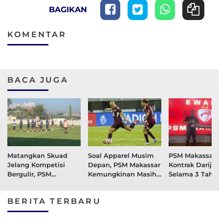
BAGIKAN
KOMENTAR
BACA JUGA
Matangkan Skuad
Soal Apparel Musim
PSM Makassar
Jelang Kompetisi
Depan, PSM Makassar
Kontrak Darije 
Bergulir, PSM
Kemungkinan Masih
Selama 3 Tahu
Makassar Gelar TC
Gunakan Adidas
dan Uji Coba di
BERITA TERBARU
Yogyakarta