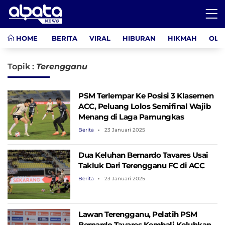
HOME
BERITA
VIRAL
HIBURAN
HIKMAH
OLA
Topik :
Terengganu
PSM Terlempar Ke Posisi 3 Klasemen
ACC, Peluang Lolos Semifinal Wajib
Menang di Laga Pamungkas
Berita
23 Januari 2025
Dua Keluhan Bernardo Tavares Usai
Takluk Dari Terengganu FC di ACC
Berita
23 Januari 2025
Lawan Terengganu, Pelatih PSM
Bernardo Tavares Kembali Keluhkan