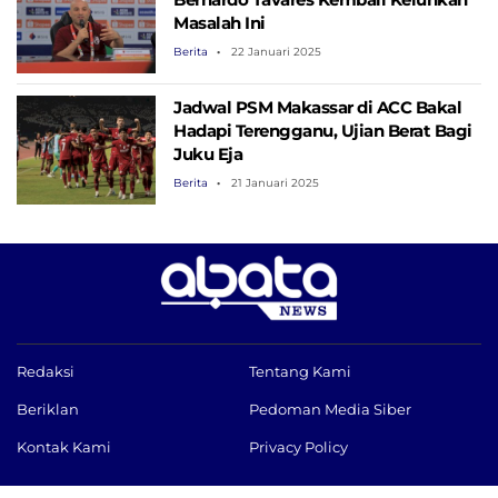
Masalah Ini
Berita
22 Januari 2025
Jadwal PSM Makassar di ACC Bakal
Hadapi Terengganu, Ujian Berat Bagi
Juku Eja
Berita
21 Januari 2025
Redaksi
Tentang Kami
Beriklan
Pedoman Media Siber
Kontak Kami
Privacy Policy