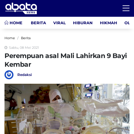
HOME
BERITA
VIRAL
HIBURAN
HIKMAH
OLA
Home
Berita
Sabtu, 08 Mei 2021
Perempuan asal Mali Lahirkan 9 Bayi
Kembar
Redaksi