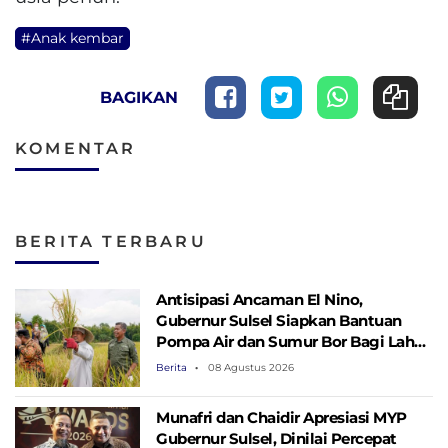
#Anak kembar
BAGIKAN
KOMENTAR
BERITA TERBARU
Antisipasi Ancaman El Nino,
Gubernur Sulsel Siapkan Bantuan
Pompa Air dan Sumur Bor Bagi Lahan
Pertanian
Berita
08 Agustus 2026
Munafri dan Chaidir Apresiasi MYP
Gubernur Sulsel, Dinilai Percepat