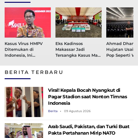
Kasus Virus HMPV
Eks Kadinsos
Ahmad Dhani 
Ditemukan di
Makassar Jadi
Hujatan Usai S
Indonesia, Ini
Tersangka Kasus Mark
Pop Seperti W
Penjelasan Menkes
Up Bansos Covid-19
Covid-19
Budi Gunadi
BERITA TERBARU
Viral! Kepala Bocah Nyangkut di
Pagar Stadion saat Nonton Timnas
Indonesia
Berita
09 Agustus 2026
Arab Saudi, Pakistan, dan Turki Buat
Pakta Pertahanan Mirip NATO