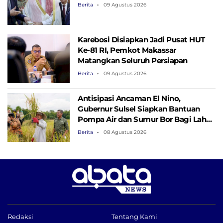
Berita
09 Agustus 2026
Karebosi Disiapkan Jadi Pusat HUT
Ke-81 RI, Pemkot Makassar
Matangkan Seluruh Persiapan
Berita
09 Agustus 2026
Antisipasi Ancaman El Nino,
Gubernur Sulsel Siapkan Bantuan
Pompa Air dan Sumur Bor Bagi Lahan
Pertanian
Berita
08 Agustus 2026
Redaksi
Tentang Kami