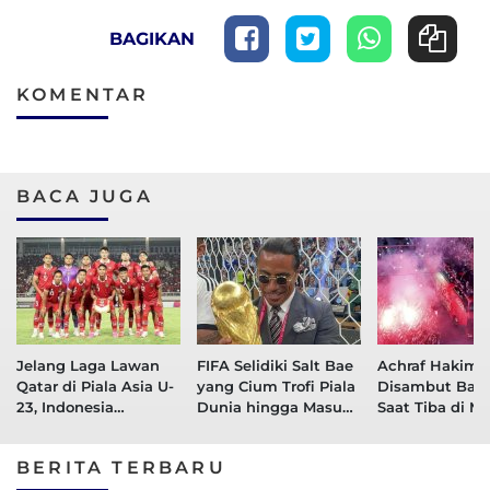
BAGIKAN
KOMENTAR
BACA JUGA
Jelang Laga Lawan
FIFA Selidiki Salt Bae
Achraf Hakimi
Qatar di Piala Asia U-
yang Cium Trofi Piala
Disambut Bak 
23, Indonesia
Dunia hingga Masuk
Saat Tiba di M
Kedatangan Amunisi
ke Lapangan
Tambahan
BERITA TERBARU