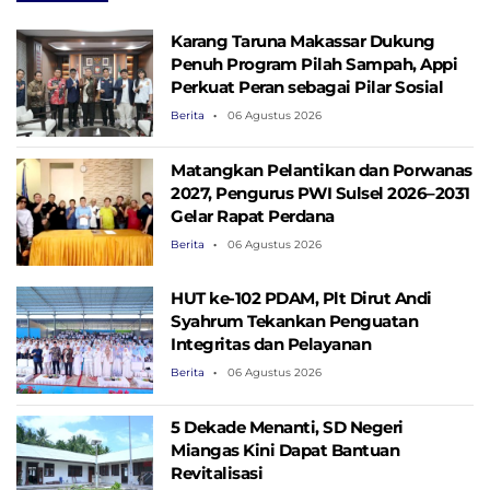
Karang Taruna Makassar Dukung
Penuh Program Pilah Sampah, Appi
Perkuat Peran sebagai Pilar Sosial
Berita
06 Agustus 2026
Matangkan Pelantikan dan Porwanas
2027, Pengurus PWI Sulsel 2026–2031
Gelar Rapat Perdana
Berita
06 Agustus 2026
HUT ke-102 PDAM, Plt Dirut Andi
Syahrum Tekankan Penguatan
Integritas dan Pelayanan
Berita
06 Agustus 2026
5 Dekade Menanti, SD Negeri
Miangas Kini Dapat Bantuan
Revitalisasi