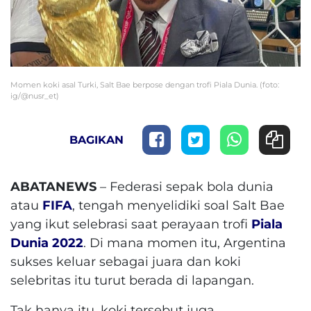
Momen koki asal Turki, Salt Bae berpose dengan trofi Piala Dunia. (foto:
ig/@nusr_et)
BAGIKAN
ABATANEWS
– Federasi sepak bola dunia
atau
FIFA
, tengah menyelidiki soal Salt Bae
yang ikut selebrasi saat perayaan trofi
Piala
Dunia 2022
. Di mana momen itu, Argentina
sukses keluar sebagai juara dan koki
selebritas itu turut berada di lapangan.
Tak hanya itu, koki tersebut juga