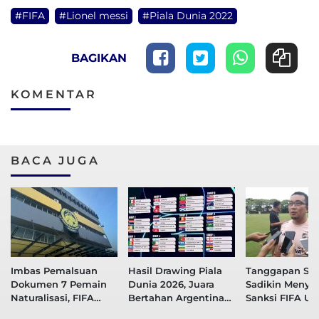
#FIFA
#Lionel messi
#Piala Dunia 2022
BAGIKAN
KOMENTAR
BACA JUGA
Imbas Pemalsuan
Hasil Drawing Piala
Tanggapan San
Dokumen 7 Pemain
Dunia 2026, Juara
Sadikin Menyo
Naturalisasi, FIFA
Bertahan Argentina
Sanksi FIFA Un
Tambah Hukuman
Berada di Grup
PSM Makassar