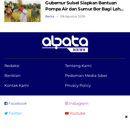
Gubernur Sulsel Siapkan Bantuan
Pompa Air dan Sumur Bor Bagi Lahan
Pertanian
Berita
08 Agustus 2026
Redaksi
Tentang Kami
Beriklan
Pedoman Media Siber
Kontak Kami
Privacy Policy
Facebook
Instagram
Twitter
Youtube
×
©2021 - 2026 PT Abata Media Nusantara, all rights reserved