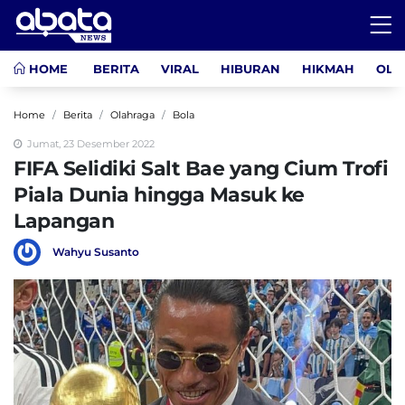
HOME
BERITA
VIRAL
HIBURAN
HIKMAH
OLA
Home
Berita
Olahraga
Bola
Jumat, 23 Desember 2022
FIFA Selidiki Salt Bae yang Cium Trofi
Piala Dunia hingga Masuk ke
Lapangan
Wahyu Susanto