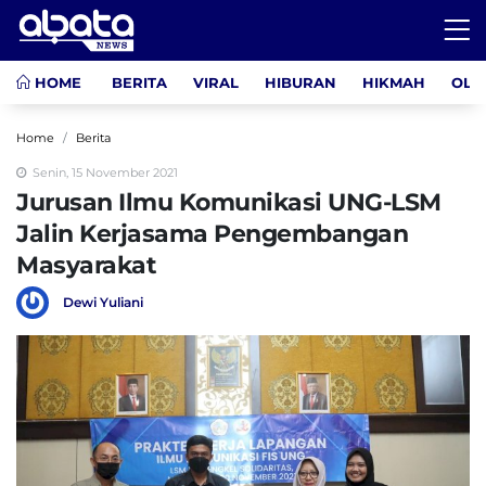
HOME
BERITA
VIRAL
HIBURAN
HIKMAH
OLA
Home
Berita
Senin, 15 November 2021
Jurusan Ilmu Komunikasi UNG-LSM
Jalin Kerjasama Pengembangan
Masyarakat
Dewi Yuliani