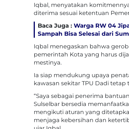
Iqbal, menyatakan komitmennya
diterima sesuai ketentuan Peme
Baca Juga :
Warga RW 04 Jipa
Sampah Bisa Selesai dari Su
Iqbal menegaskan bahwa geroba
pemerintah Kota yang harus di
mestinya.
Ia siap mendukung upaya penata
kawasan sekitar TPU Dadi tetap 
“Saya sebagai penerima bantua
Sulselbar bersedia memanfaatka
mengikuti aturan yang ditetapk
menjaga kebersihan dan ketertib
ujar Iqbal.