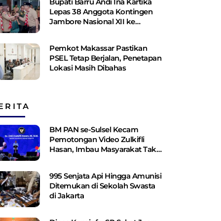
Bupati Barru Andi Ina Kartika
Lepas 38 Anggota Kontingen
Jambore Nasional XII ke
Cibubur
Pemkot Makassar Pastikan
PSEL Tetap Berjalan, Penetapan
Lokasi Masih Dibahas
ERITA
BM PAN se-Sulsel Kecam
Pemotongan Video Zulkifli
Hasan, Imbau Masyarakat Tak
Terprovokasi
995 Senjata Api Hingga Amunisi
Ditemukan di Sekolah Swasta
di Jakarta