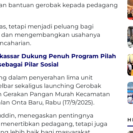
kan bantuan gerobak kepada pedagang
tas, tetapi menjadi peluang bagi
ha dan mengembangkan usahanya
ncaharian.
kassar Dukung Penuh Program Pilah
ebagai Pilar Sosial
ung dalam penyerahan lima unit
lbar sekaligus launching Gerobak
an Gerakan Pangan Murah Kecamatan
an Onta Baru, Rabu (17/9/2025).
ifuddin, menegaskan pentingnya
H
 menertibkan pedagang, tetapi juga
g lebih baik bagi masyarakat.