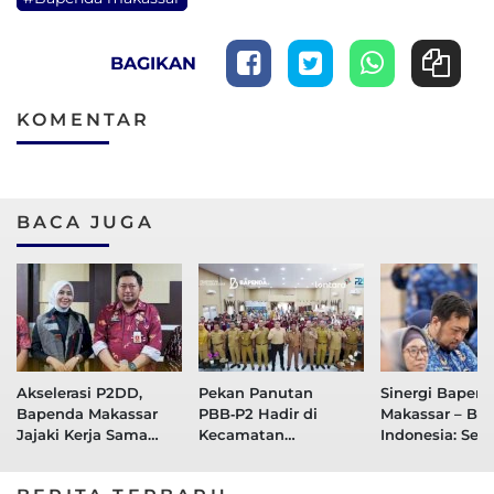
BAGIKAN
KOMENTAR
BACA JUGA
Akselerasi P2DD,
Pekan Panutan
Sinergi Bapen
Bapenda Makassar
PBB‑P2 Hadir di
Makassar – Ba
Jajaki Kerja Sama
Kecamatan
Indonesia: Sel
Digitalisasi Pajak
Manggala, Bapenda
Kebijakan Fisk
Dengan BNI
Makassar Dekatkan
Ketahanan Ek