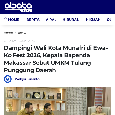
HOME
BERITA
VIRAL
HIBURAN
HIKMAH
OLA
Home
Berita
Selasa, 16 Juni 2026
Dampingi Wali Kota Munafri di Ewa-
Ko Fest 2026, Kepala Bapenda
Makassar Sebut UMKM Tulang
Punggung Daerah
Wahyu Susanto