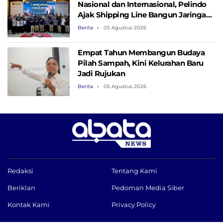
Nasional dan Internasional, Pelindo
Ajak Shipping Line Bangun Jaringan
Logistik Terintegrasi
Berita
05 Agustus 2026
Empat Tahun Membangun Budaya
Pilah Sampah, Kini Kelurahan Baru
Jadi Rujukan
Berita
05 Agustus 2026
Redaksi
Tentang Kami
Beriklan
Pedoman Media Siber
Kontak Kami
Privacy Policy