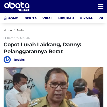
HOME
BERITA
VIRAL
HIBURAN
HIKMAH
OLA
Home
Berita
Kamis, 27 Mei 2021
Copot Lurah Lakkang, Danny:
Pelanggarannya Berat
Redaksi