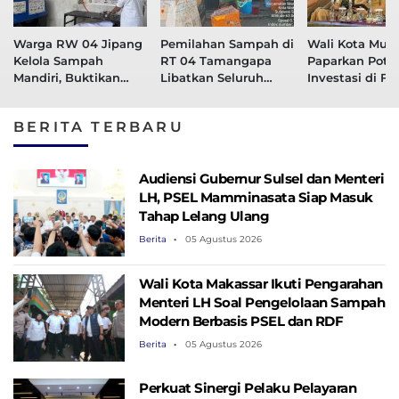
Warga RW 04 Jipang
Pemilahan Sampah di
Wali Kota Muna
Kelola Sampah
RT 04 Tamangapa
Paparkan Pote
Mandiri, Buktikan
Libatkan Seluruh
Investasi di F
Sampah Bisa Selesai
Kelompok, Kini Jadi
Investasi Rako
dari Sumbernya
Percontohan
APINDO 2026
BERITA TERBARU
Audiensi Gubernur Sulsel dan Menteri
LH, PSEL Mamminasata Siap Masuk
Tahap Lelang Ulang
Berita
05 Agustus 2026
Wali Kota Makassar Ikuti Pengarahan
Menteri LH Soal Pengelolaan Sampah
Modern Berbasis PSEL dan RDF
Berita
05 Agustus 2026
Perkuat Sinergi Pelaku Pelayaran