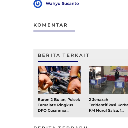
Wahyu Susanto
KOMENTAR
BERITA TERKAIT
Buron 2 Bulan, Polsek
2 Jenazah
Tamalate Ringkus
Teridentifikasi Korb
DPO Curanmor
KM Nurul Salsa, 1
Disertai Kekerasan
Mayat Kembali
Ditemukan