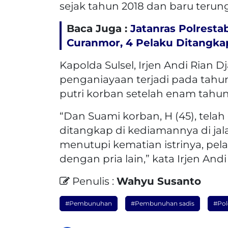
sejak tahun 2018 dan baru terun
Baca Juga :
Jatanras Polresta
Curanmor, 4 Pelaku Ditangka
Kapolda Sulsel, Irjen Andi Rian
penganiayaan terjadi pada tahu
putri korban setelah enam tahu
“Dan Suami korban, H (45), telah
ditangkap di kediamannya di jal
menutupi kematian istrinya, pe
dengan pria lain,” kata Irjen Andi
Penulis :
Wahyu Susanto
#Pembunuhan
#Pembunuhan sadis
#Pol