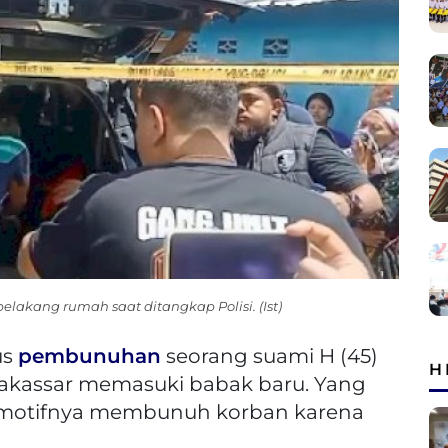
elakang rumah saat ditangkap Polisi. (Ist)
us
pembunuhan
seorang suami H (45)
H
a Makassar memasuki babak baru. Yang
motifnya membunuh korban karena