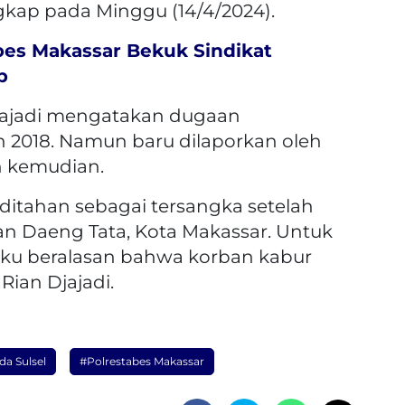
gkap pada Minggu (14/4/2024).
bes Makassar Bekuk Sindikat
p
 Djajadi mengatakan dugaan
n 2018. Namun baru dilaporkan oleh
n kemudian.
 ditahan sebagai tersangka setelah
an Daeng Tata, Kota Makassar. Untuk
laku beralasan bahwa korban kabur
 Rian Djajadi.
da Sulsel
#Polrestabes Makassar