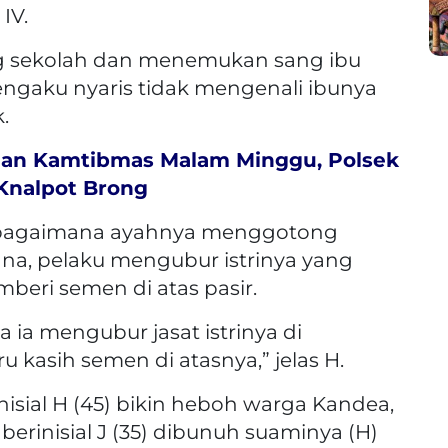
IV.
ang sekolah dan menemukan sang ibu
engaku nyaris tidak mengenali ibunya
.
uan Kamtibmas Malam Minggu, Polsek
Knalpot Brong
n bagaimana ayahnya menggotong
ana, pelaku mengubur istrinya yang
eri semen di atas pasir.
ia mengubur jasat istrinya di
 kasih semen di atasnya,” jelas H.
isial H (45) bikin heboh warga Kandea,
berinisial J (35) dibunuh suaminya (H)