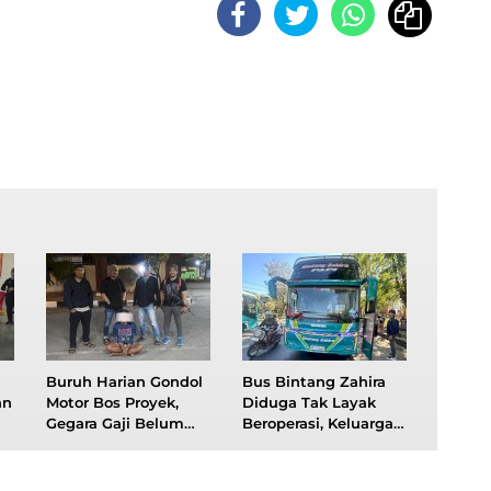
Buruh Harian Gondol
Bus Bintang Zahira
an
Motor Bos Proyek,
Diduga Tak Layak
Gegara Gaji Belum
Beroperasi, Keluarga
Dibayar
Korban Pelecehan
Desak Polisi Segera
Bertindak