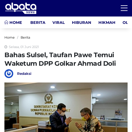
HOME
BERITA
VIRAL
HIBURAN
HIKMAH
OLA
Home
Berita
Selasa, 01 Juni 2021
Bahas Sulsel, Taufan Pawe Temui
Waketum DPP Golkar Ahmad Doli
Redaksi