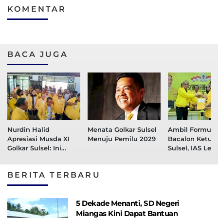
KOMENTAR
BACA JUGA
Nurdin Halid
Menata Golkar Sulsel
Ambil Formulir
Apresiasi Musda XI
Menuju Pemilu 2029
Bacalon Ketua 
Golkar Sulsel: Ini
Sulsel, IAS Le
Proses Demokrasi
Pesan Keterwa
yang Beradab
Lintas Generasi 
BERITA TERBARU
5 Dekade Menanti, SD Negeri
Miangas Kini Dapat Bantuan