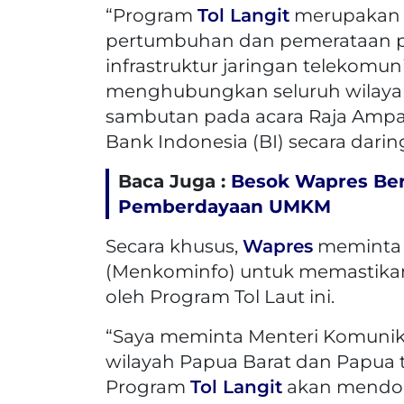
“Program
Tol Langit
merupakan s
pertumbuhan dan pemerataan 
infrastruktur jaringan telekomun
menghubungkan seluruh wilayah
sambutan pada acara Raja Ampat
Bank Indonesia (BI) secara daring
Baca Juga :
Besok Wapres Ber
Pemberdayaan UMKM
Secara khusus,
Wapres
meminta 
(Menkominfo) untuk memastikan 
oleh Program Tol Laut ini.
“Saya meminta Menteri Komunik
wilayah Papua Barat dan Papua t
Program
Tol Langit
akan mendoro