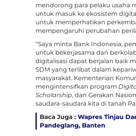
mendorong para pelaku usaha m
untuk masuk ke ekosistem digit
untuk memperhatikan perkemba
mempengaruhi perubahan perila
“Saya minta Bank Indonesia, pem
untuk bekerjasama dan berkolabo
digitalisasi dapat berjalan baik m
SDM yang terlibat dalam kepari
masyarakat. Kementerian Komuni
mengintensifkan program
Digit
Scholarship
, dan Gerakan Nasiona
saudara-saudara kita di tanah Pa
Baca Juga :
Wapres Tinjau Da
Pandeglang, Banten