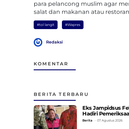
para pelancong muslim agar mer
salat dan makanan atau restoran
#tol langit
#Wapres
Redaksi
KOMENTAR
BERITA TERBARU
Eks Jampidsus Fe
Hadiri Pemeriksa
Berita
07 Agustus 2026