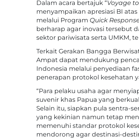
Dalam acara bertajuk “
Voyage to
menyampaikan apresiasi BI atas
melalui Program
Quick Respons
berharap agar inovasi tersebut 
sektor pariwisata serta UMKM, t
Terkait Gerakan Bangga Berwisat
Ampat dapat mendukung pencapa
Indonesia melalui penyediaan fasi
penerapan protokol kesehatan 
“Para pelaku usaha agar menyi
suvenir khas Papua yang berkual
Selain itu, siapkan pula sentra-
yang kekinian namun tetap menu
memenuhi standar protokol keseh
mendorong agar destinasi-destin