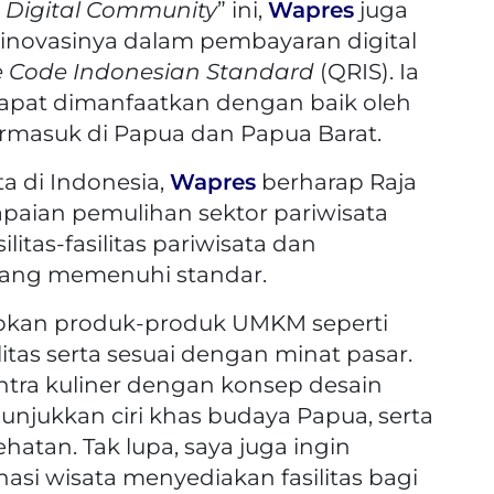
 Digital Community
” ini,
Wapres
juga
 inovasinya dalam pembayaran digital
e Code Indonesian Standard
(QRIS). Ia
dapat dimanfaatkan dengan baik oleh
ermasuk di Papua dan Papua Barat.
a di Indonesia,
Wapres
berharap Raja
ian pemulihan sektor pariwisata
litas-fasilitas pariwisata dan
yang memenuhi standar.
apkan produk-produk UMKM seperti
itas serta sesuai dengan minat pasar.
sentra kuliner dengan konsep desain
njukkan ciri khas budaya Papua, serta
atan. Tak lupa, saya juga ingin
asi wisata menyediakan fasilitas bagi