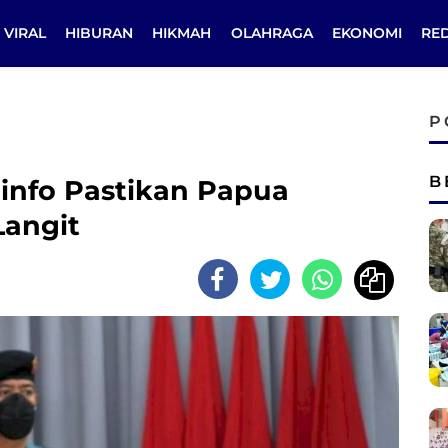
VIRAL
HIBURAN
HIKMAH
OLAHRAGA
EKONOMI
RE
P
B
nfo Pastikan Papua
Langit