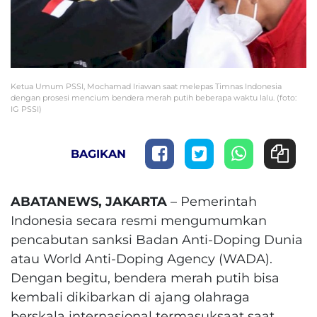
Ketua Umum PSSI, Mochamad Iriawan saat melepas Timnas Indonesia
dengan prosesi mencium bendera merah putih beberapa waktu lalu. (foto:
IG PSSI)
BAGIKAN
ABATANEWS, JAKARTA
– Pemerintah
Indonesia secara resmi mengumumkan
pencabutan sanksi Badan Anti-Doping Dunia
atau World Anti-Doping Agency (WADA).
Dengan begitu, bendera merah putih bisa
kembali dikibarkan di ajang olahraga
berskala internasional termasuksaat saat