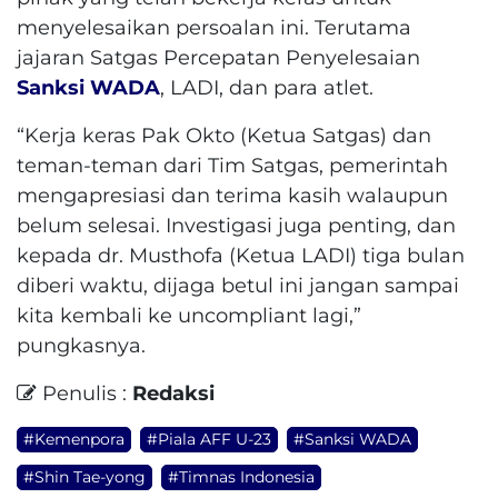
menyelesaikan persoalan ini. Terutama
jajaran Satgas Percepatan Penyelesaian
Sanksi WADA
, LADI, dan para atlet.
“Kerja keras Pak Okto (Ketua Satgas) dan
teman-teman dari Tim Satgas, pemerintah
mengapresiasi dan terima kasih walaupun
belum selesai. Investigasi juga penting, dan
kepada dr. Musthofa (Ketua LADI) tiga bulan
diberi waktu, dijaga betul ini jangan sampai
kita kembali ke uncompliant lagi,”
pungkasnya.
Penulis :
Redaksi
#Kemenpora
#Piala AFF U-23
#Sanksi WADA
#Shin Tae-yong
#Timnas Indonesia