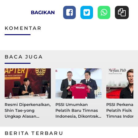
BAGIKAN
KOMENTAR
BACA JUGA
Resmi Diperkenalkan,
PSSI Umumkan
PSSI Perkenalk
Shin Tae-yong
Pelatih Baru Timnas
Pelatih Fisik B
Ungkap Alasan
Indonesia, Dikontrak
Timnas Indone
Gabung Persija
Skema 2+2
Cesar Meylan
Jakarta
BERITA TERBARU