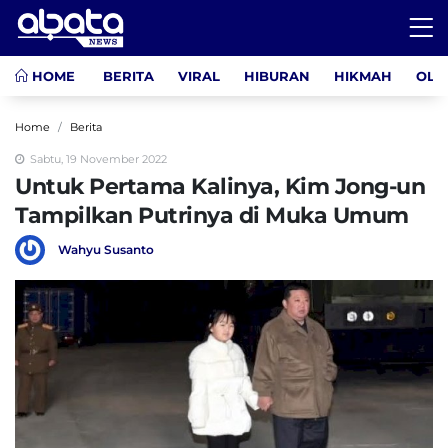
HOME
BERITA
VIRAL
HIBURAN
HIKMAH
OLA
Home
Berita
Sabtu, 19 November 2022
Untuk Pertama Kalinya, Kim Jong-un
Tampilkan Putrinya di Muka Umum
Wahyu Susanto