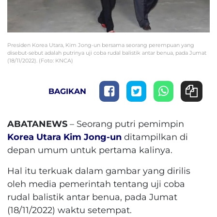
Presiden Korea Utara, Kim Jong-un bersama seorang perempuan yang
disebut-sebut adalah putrinya uji coba rudal balistik antar benua, pada Jumat
(18/11/2022). (Foto: KNCA)
BAGIKAN
ABATANEWS
– Seorang putri pemimpin
Korea Utara
Kim Jong-un
ditampilkan di
depan umum untuk pertama kalinya.
Hal itu terkuak dalam gambar yang dirilis
oleh media pemerintah tentang uji coba
rudal balistik antar benua, pada Jumat
(18/11/2022) waktu setempat.