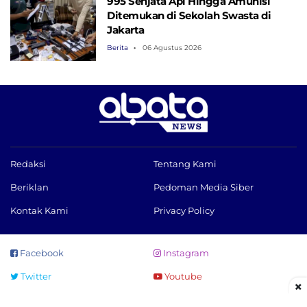
995 Senjata Api Hingga Amunisi
Ditemukan di Sekolah Swasta di
Jakarta
Berita
06 Agustus 2026
Redaksi
Tentang Kami
Beriklan
Pedoman Media Siber
Kontak Kami
Privacy Policy
Facebook
Instagram
Twitter
Youtube
×