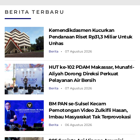
Perkuat Konektivitas
Pangan
Kementerian PU
Maritim Menuju
Yang Dibahas
BERITA TERBARU
Kawasan Penyangga
IKN
Kemendikdasmen Kucurkan
Pendanaan Riset Rp31,3 Miliar Untuk
Unhas
Berita
07 Agustus 2026
HUT ke-102 PDAM Makassar, Munafri-
Aliyah Dorong Direksi Perkuat
Pelayanan Air Bersih
Berita
07 Agustus 2026
BM PAN se-Sulsel Kecam
Pemotongan Video Zulkifli Hasan,
Imbau Masyarakat Tak Terprovokasi
Berita
06 Agustus 2026