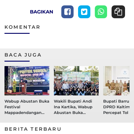
BAGIKAN
KOMENTAR
BACA JUGA
Wabup Abustan Buka
Wakili Bupati Andi
Bupati Barru T
Festival
Ina Kartika, Wabup
DPRD Kaltim,
Mappadendangan
Abustan Buka
Percepat Tol L
dan Tari Sere Api
Turnamen Voli Bupati
Perkuat Konekt
Cup 2026
Maritim Menuj
BERITA TERBARU
Kawasan Peny