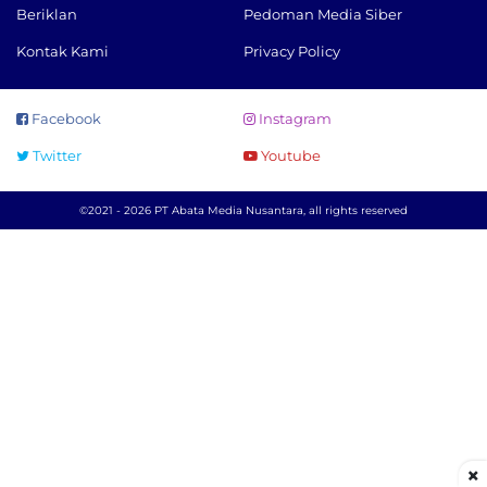
Beriklan
Pedoman Media Siber
Kontak Kami
Privacy Policy
Facebook
Instagram
Twitter
Youtube
©2021 - 2026 PT Abata Media Nusantara, all rights reserved
×