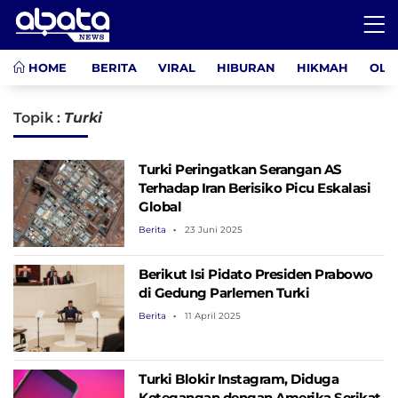
HOME
BERITA
VIRAL
HIBURAN
HIKMAH
OLA
Topik :
Turki
Turki Peringatkan Serangan AS
Terhadap Iran Berisiko Picu Eskalasi
Global
Berita
23 Juni 2025
Berikut Isi Pidato Presiden Prabowo
di Gedung Parlemen Turki
Berita
11 April 2025
Turki Blokir Instagram, Diduga
Ketegangan dengan Amerika Serikat